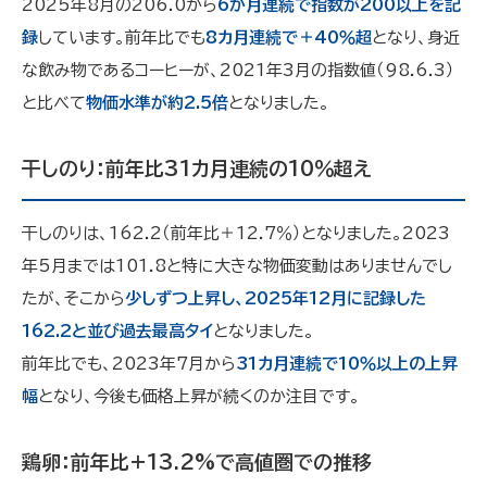
2025年8月の206.0から
6か月連続で指数が200以上を記
録
しています。前年比でも
8カ月連続で＋40％超
となり、身近
な飲み物であるコーヒーが、2021年3月の指数値（98.6.3）
と比べて
物価水準が約2.5倍
となりました。
干しのり：前年比31カ月連続の10％超え
干しのりは、162.2（前年比＋12.7％）となりました。2023
年5月までは101.8と特に大きな物価変動はありませんでし
たが、そこから
少しずつ上昇し、2025年12月に記録した
162.2と並び過去最高タイ
となりました。
前年比でも、2023年7月から
31カ月連続で10％以上の上昇
幅
となり、今後も価格上昇が続くのか注目です。
鶏卵：前年比+13.2%で高値圏での推移