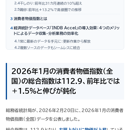
2.4
干しのり：前年比31カ月連続の10％超え
2.5
鶏卵：前年比+13.2%で高値圏での推移
3
消費者物価指数とは
4
経済統計データベース「INDB Accel」の導入効果：4つのメリッ
トによるデータ収集・分析業務の効率化
4.1
常に最新のデータを手元に：更新作業から解放
4.2
複数ソースのデータもシームレスに統合
4.3
利用条件が明確で安心なデータ運用
4.4
深掘り分析を可能にする豊富な過去データ
4.5
INDB Accelにご興味をお持ちの方へ
2026年1月の消費者物価指数（全
国）の総合指数は112.9、前年比では
＋1.5％と伸びが鈍化
総務省統計局が、2026年2月20日に、2026年1月の消費者
物価指数（全国）データを公表しました。
総合指数は、112.9となり、
右肩上がりに物価が上昇
している