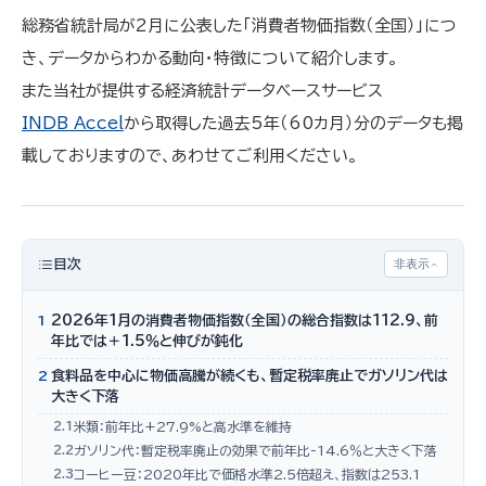
総務省統計局が2月に公表した「消費者物価指数（全国）」につ
き、データからわかる動向・特徴について紹介します。
また当社が提供する経済統計データベースサービス
INDB Accel
から取得した過去5年（60カ月）分のデータも掲
載しておりますので、あわせてご利用ください。
目次
非表示
1
2026年1月の消費者物価指数（全国）の総合指数は112.9、前
年比では＋1.5％と伸びが鈍化
2
食料品を中心に物価高騰が続くも、暫定税率廃止でガソリン代は
大きく下落
2.1
米類：前年比+27.9%と高水準を維持
2.2
ガソリン代：暫定税率廃止の効果で前年比-14.6％と大きく下落
2.3
コーヒー豆：2020年比で価格水準2.5倍超え、指数は253.1