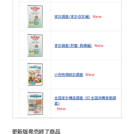
令
(2
家計調査（家計収支編）
New
US
令
(2
家計調査（貯蓄・負債編）
New
US
令
(2
小売物価統計調査
New
US
令
全国家計構造調査 （旧 全国消費実態調
(2
査）
New
US
更新版発売終了商品