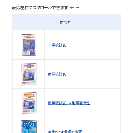
表は左右にスクロールできます ← →
商品名
最終年
令和2
(202
工業統計表
USBメ
平成2
(201
商業統計表
USBメ
平成2
(201
商業統計表 立地環境特性
USBメ
平成1
(200
事業所・企業統計調査