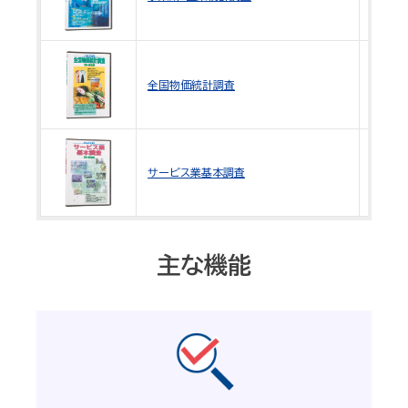
USBメ
平成1
(200
全国物価統計調査
USBメ
平成1
(200
サービス業基本調査
USBメ
主な機能