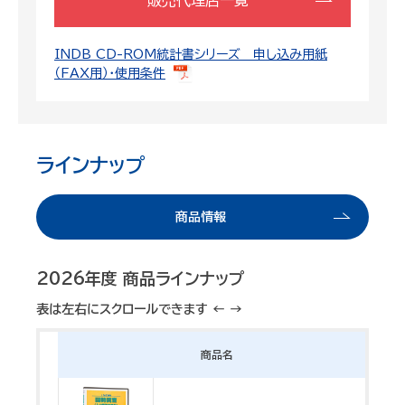
INDB CD-ROM統計書シリーズ 申し込み用紙
（FAX用）・使用条件
ラインナップ
商品情報
2026年度 商品ラインナップ
表は左右にスクロールできます ← →
商品名
令