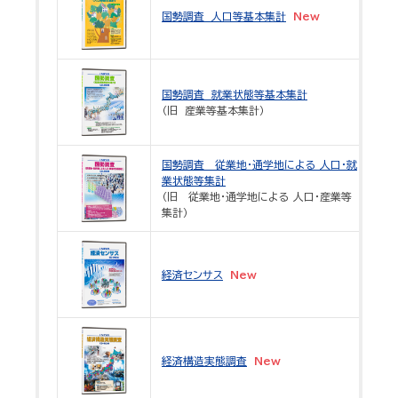
(2
国勢調査 人口等基本集計
New
US
令
国勢調査 就業状態等基本集計
(2
（旧 産業等基本集計）
US
国勢調査 従業地・通学地による 人口・就
令
業状態等集計
(2
（旧 従業地・通学地による 人口・産業等
集計）
US
令
(2
経済センサス
New
US
令
(2
経済構造実態調査
New
US