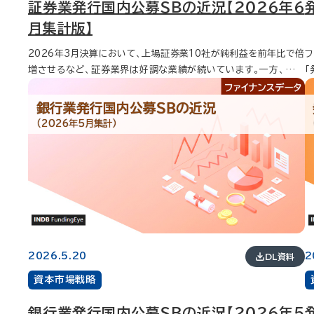
証券業発行国内公募ＳＢの近況【２０２６年６
で最多。 普通社債 普通社債の発行額は、前年同期比2.7％減の7兆
減（3
748億円。案件数は1件減の273件。 一般事業債の発行額は、前年
行
月集計版】
同期比1.4％減の5兆5,602億円。 銀行債の発行額は、前年同期比
（7
2026年3月決算において、上場証券業10社が純利益を前年比で倍
フ
4.9％減の1兆350億円。 電力債の発行額は、前年同期比12.5％
ー
増させるなど、証券業界は好調な業績が続いています。一方、資金
「
減の4,796億円。 業種ランキングでは、金融・保険業が2兆1,027
新規公開 IP
調達の面では、これら10社のうち国内公募SBを活用した企業は6
行
億円（29.7％）で1位。 発行体ランキングでは、ソフトバンクグルー
6
社となりました。本稿では、証券業発行国内公募SBの発行額・残存
金
プが6,780億円（2件）を発行し1位。 劣後債の発行額は、前年同期
るIPO実
銀行業発行国内公募ＳＢの近況
額を劣後債、個人投資家向け債、ESG債の観点から分析します。 ま
移
比29.1％増の2兆570億円。 劣後債の発行体ランキングでは、ソフ
9
（2026年5月集計）
た、当社が提供するファイナンスデータベースサービス INDB Fund
家
トバンクグループが6,780億円（33.0％）を発行し1位。 個人向け社
新
ing Eyeから取得した直近3年度分のデータも掲載しておりますの
握
債の発行額は、前年同期比22.4％減の1兆1,069億円。 個人向け
件の計58
で、あわせてご利用ください。 劣後債：残存額は2030年度以降90.
ッセ
社債の発行体ランキングでは、ソフトバンクグループが6,780億円
は
00%超え 発行額、直近10年度の推移は、2019年度に52.0
期
（61.3％）を発行し1位。 サムライ債 発行額は、前年同期比2.5倍の
減（
8%（1,500億円）、コロナ禍はなかったものの、2025年度には40.
の2兆2
8,392億円。案件数は、4件増の26件。 発行体ランキングでは、ク
比
08%（3,700億円）となっています。これは、自己資本比率などの
ィ17％。 新発
レディ・アグリコル・エス・エーが2,215億円を発行し1位。 国籍別発
兆2,0
財務健全性指標の改善につながることを示唆している場合もありま
5％。 資金調達状況..
行シェアでは、フランス共和国が3,805億円を発行し1位。 新規公
O
す。 一方、残存額は、2027年度に44.73%（7.950億円）ですが、
4
開 新規公開の募集総額は、前年同期比71.6％減の1,573億円。案
億円で
2026.5.20
2
DL資料
2034年度には劣後債のみとなっています。 個人投資家向け債：発
51億円。 4
件数は、11件減の18件。 上場市場ごとの社数では、東証グロース
菱
資本市場戦略
行額は、2025年度には最多の52.34%、残存額は2027年度に3
ル
が11社（57.9％）で最多。 業種ランキングでは、運輸情報通信業が
1位。 自己株式...処
9.32%を占めていますが以降徐々に減少 発行額、直近10年度の
調達状
67.8％を占め1位。 発行体ランキングでは、GOが972億円で1
比
銀行業発行国内公募ＳＢの近況【２０２６年５
推移は、上昇下降を繰り返すも2022年度に29.93%（1,070億円）
増
位。 公募・売出 公募・売出の募集総額は、前年同期比11.8％増の1
却