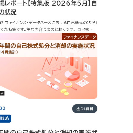
場レポート【特集版 2026年5月】自
の状況
当社ファイナンス・データベースにおける自己株式の状況」
た特集です。主な内容は次のとおりです。 自己株枠設
25年度の自己株枠設定金額は22兆4,163億円となり、初
円の大台を突破】 業種別自己株枠設定金額は製造業が、
５年間の自己株式処分と消却の実施状況
超え11兆5,623億円で１位となりました。また、コロナ前
年4月集計）
種がプラス、鉱業は16672％増（22億円：3,717億円）
た。一方、今年度と昨年度の増減では業種によりバラツキ
、最も増えた農林業は333％増となりました。 自己株
025年度の取得実施額は22兆1,056億円となり、初めて
大台を突破】 業種別自己株設定金額は製造業が、10兆円
兆4,688億円で1位となりました。また、コロナ前後では
ラス、鉱業は16908％増（21億円：3,573億円）となり
方、今年度と昨年度の増減では業種によりバラツキがあり
30
DL資料
増えた不動産業は149％増となりました。 自己株取
場戦略
法 【2025年度は市場買付が、初めて15兆円を超え17
7億円、企業数、案件数も過去最高値】 過去最高であった公
年間の自己株式処分と消却の実施状
7,636億円、昨年度からは減っています。 PBR１倍割