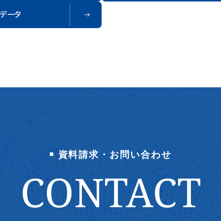
の発行額は、前年同期比3,600億円増（2.9倍）、前月比522億円
1日産自動
データ
1.1倍）の5,476億円。 3月の発行体ランキング上位5社中2社
譲渡制限付
住友ファーマ、GMOインターネット）はグローバル案件、1社（アド
リットとリ
テスト）は海外CB発行。 資金調達状況...新規公開 IPOの発行
値向上への
は、前年同期比56億円減（43.0％減）、前月比168億円減（69.
また、同社
）の75億円。 第三者割当 募集総額は、前年同期比3,138億
維持しつ
増（7.9倍）、前月比2,398億円減（40.0％減）の3,594億円。 銘
環として実
数は、普通株式20件、新株予約権10件、 CB1件の計31件。 自己
では、自己
..枠設定・取得実施 自己株式取得枠設定額は、前年同期比6,4
し、個別デ
0億円減（16.7％減）、前月比2兆1,013億円減（39.4％減）の3兆
供しており
億円。 自己株式取得実施総額は、前年同期比6,965億円減
ドいただけます。) 当社サービスに興味のあ
53.0％減）、前月比5兆732億円減（89.1％減）の6,181億円。 自
g Eye
株式取得枠設定額発行体ランキングでは、豊田通商が6,637億円
を、『INDB
設定を公表し、1位。 自己株式取得実施総額発行体ランキング
資料請求・お問い合わせ
ご興味をお
は、日立製作所が1,000億円の取得実施を公表し、1位。 自己株
l』が強力にサポートいたし
CONTACT
処分・消却 自己株式処分公表企業数は、前年同期比16社増（1
の詳細な機
.5％増）、前月比13社増（13.0％増）の113社。 自己株式消却公
しい資料請
企業数は、前年同期比4社増（8.7％増）、前月比5社減（9.1％減）
連絡くださ
50社。