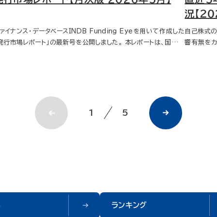
.エクイティ エクイティの発行額は、前年同期比3,196億円増
れ企業の取
％減）の20社。
況【２
6.7倍）、前月比1,717億円減（31.4％減）の3,759億円。 5月の
社、卸売業
ァイナンス・データベースINDB Funding Eyeを用いて作成した
自己株式の
行体ランキング上位5社中4社は海外・グローバル案件。 （海外C
年度の自己
発行市場レポート」の最新号を公開しました。 本レポートは、国内発
響有無をカ
：JX金属、アストロスケールホールディングス、海外売出：ヒューリ
円、卸売業31
市場における資金調達動向を毎月集計・分析しているもので、資
タベースサー
ク、グローバル公募売出：平和不動産リート投資法人） 資金調達状
場レポート
調達状況や主幹事ランキング、第三者割当の動向、自己株式の推
推移データ
規公開 5月、IPO発行はありません。 第三者割当 募集総額
やランキングなどについてまとめています。 金融機関、機関投資
己株式の処
、前年同期比328億円増（2.1倍）、前月比2,955億円減（82.2％
、事業会社のファイナンス担当者など、発行市場の最新動向を把
1.55倍
38億円。 銘柄数は、普通株式17件、新株予約権14件、 CB
したい方に幅広くご活用いただけるレポートです。 以下にそのエ
業数は1,
、種類株式1件の計37件。 自己株式...枠設定・取得実施 自己株
ンスをご紹介します。 資金調達状況...全体 資金調達は、前年同
で3.18
取得枠設定額は、前年同期比1,155億円増（2.2％増）、前月比2
1
5
比4,605億円増（1.22倍）、前月比1兆3,573億円増（2.16倍）
業数は255
644億円増（63.9％増）の5兆2,935億円。 自己株式取得実施
,314億円。 デット・エクイティ比率は、デット78％、エクイテ
2021年度の7
額は、前年同期比7,331億円減（36.0％減）、前月比5,607億円
10年国債利回りは、前月末より0.17％上昇し、2.51
24年度の
30.1％減）の1兆3,046億円。 自己株式取得枠設定額発行体ラ
.普通社債 普通社債の発行額は、前年同期比6
実施した企
キングでは、ソニーグループが5,000億円の枠設定を公表し、1
9億円減（3.5％減）、前月比1兆1,499億円増（2.8倍）の1兆8,0
ます。決算
体ランキングでは、ダイキン工業が
4月の発行体ランキング1位のソフトバンクグループと2
され、不足
500億円の取得実施を公表し、1位。 自己株式...処分・消却 自己
の三菱UFJフィナンシャル・グループは、劣後特約付社債を発行。
対処方法が異なるようです
式処分公表企業数は、前年同期比18社減（12.7％減）、前月比7
達状況...サムライ債 サムライ債の発行額は、1,721億円。前年
最多となっ
（6.0％増）の124社。 自己株式消却公表企業数は、前年同期
標
ランキング
、前月の発行はありません。 資金調達状況...エクイティ エクイテ
て、202
12社減（12.5％減）、前月比34社増（68.0％増）の84社。