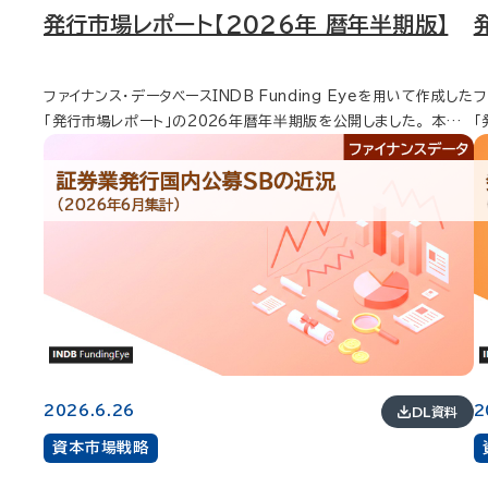
発行市場レポート【2026年 暦年半期版】
ファイナンス・データベースINDB Funding Eyeを用いて作成した
フ
「発行市場レポート」の2026年暦年半期版を公開しました。 本レポ
「
ートは、国内発行市場における資金調達動向を集計・分析しているも
行
ので、資金調達状況や主幹事リーグテーブル、ESG債、普通社債、サ
金
証券業発行国内公募ＳＢの近況
ムライ債の発行額、新規公開募集総額、自己株式の推移やランキン
移
（2026年6月集計）
グなどについてまとめています。 金融機関、機関投資家、事業会社
家
のファイナンス担当者など、発行市場の最新動向を把握したい方に
握
幅広くご活用いただけるレポートです。 以下にそのエッセンスをご
ッセ
紹介します。 資本市場における資金調達状況 資金調達は、前年同期
期
比1兆226億円増（10.8％増）の10兆4,533億円。 デット・エクイテ
の1兆4
ィ比率は、デット75.7％、エクイティ24.3％。 主幹事リーグテーブ
ィ14％。 新
ル 資金調達全体では、主に普通社債が67.7％、POが13.1％を占
7％。 資金調達状況.
める結果。 主幹事1位の獲得は、野村證券が3部門、SMBC日興証
4
2026.6.26
2
DL資料
券が2部門。 普通社債のシェアは、上位3社で61.6％、上位5社で9
兆1,4
資本市場戦略
5.9％。 ESG債 ESG債の発行額は、前年同期比18.0％減の1兆8,
は、
111億円。 債券種類シェアでは、普通社債が1兆167億円（56.1％）
の