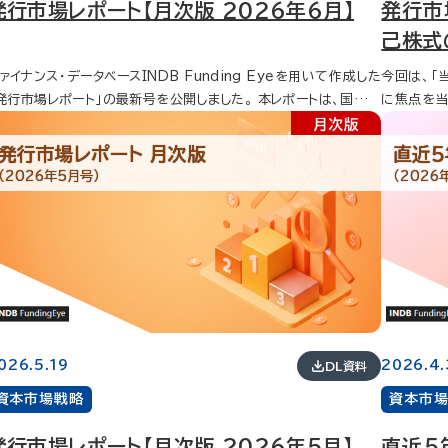
発行市場レポート【月次版 2026年6月】
発行市
5.8％）の950億円。 資金調達状況...エクイティ エクイティの発
額は、前年同期比120億円減（11.4％減）、前月比2,828億円減
己株式
5.2％減）の931億円。 6月の発行体ランキング1位のリガク・ホ
ァイナンス・データベースINDB Funding Eyeを用いて作成した
今回は、「
ルディングスは、グローバル市場での売出実施。 資金調達状況...
発行市場レポート」の最新号を公開しました。 本レポートは、国内発
に焦点を当て
Oの発行額は、前年同期比407億円増（68.2％増）。
市場における資金調達動向を毎月集計・分析しているもので、資
定 【20
月の発行体ランキング1位のGOは、グローバル市場での売出によ
調達状況や主幹事ランキング、第三者割当の動向、自己株式の推
めて20兆
施。 第三者割当 募集総額は、前年同期比7,128億円減（8
発行市場レポート 月次版
直近
やランキングなどについてまとめています。 金融機関、機関投資
10兆円を
.2％減）、前月比228億円増（35.8％増）の867億円。 銘柄数は、
（2026年5月号）
（2026
、事業会社のファイナンス担当者など、発行市場の最新動向を把
後では全業
株予約権26件、普通株式25件、CB3件、種類株式3件、投資口1
したい方に幅広くご活用いただけるレポートです。 以下にそのエ
となりまし
件。 自己株式...枠設定・取得実施 自己株式取得枠設定額
ンスをご紹介します。 資金調達状況...全体 資金調達は、前年同
がありますが
、前年同期比1,312億円減（40.5％減）、前月比5兆1,009億円
比4,410億円増（24.8％増）、前月比3,149億円減（12.4％減）
取得 【2
96.4％減）の1,926億円。 自己株式取得実施総額は、前年同期
,165億円。 デット・エクイティ比率は、デット83％、エクイテ
20兆円の
2,887億円減（19.3％減）、前月比6,028億円減（33.3％減）の1
10年国債利回りは、前月末より0.135％上昇し、2.6
を超え11
80億円。 自己株式取得枠設定額発行体ランキングでは、GM
.普通社債 普通社債の発行額は、前年同期比4
全業種がプ
インターネットグループ、T&Dホールディングス、ZOZOが300
1億円増（2.9％増）、前月比2,292億円減（12.7％減）の1兆5,7
ました。一
同率1位。 自己株式取得実施総額発行体ランキングでは、三
026.5.19
2026.4.
DL資料
月の発行体ランキング1位の三井住友フィナンシャルグ
ますが、最も
UFJフィナンシャル・グループが1,000億円の取得実施を公表し、
資本市場戦略
資本市
ープと2位の三菱HCキャピタルは、劣後特約付社債の発行。 資金
得：取得方
分・消却 自己株式処分公表企業数は、前年同期
況...サムライ債 サムライ債の発行額は、前年同期比773億円
兆3,01
4社増（1.0倍）、前月比385社増（4.0倍）の513社。 自己株式消
発行市場レポート【月次版 2026年5月】
直近５
（1.4倍）、前月比934億円増（1.5倍）の2,655億円。 資金調達
開買付は4兆
公表企業数は、前年同期比2社減（9.1％減）、前月比64社減（76.