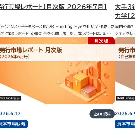
発行市場レポート【月次版 2026年7月】
大手3
力学【
ァイナンス・データベースINDB Funding Eyeを用いて作成した
国内公募社
発行市場レポート」の最新号を公開しました。 本レポートは、国内発
シェアを持
市場における資金調達動向を毎月集計・分析しているもので、資
務・資金調
調達状況や主幹事ランキング、第三者割当の動向、自己株式の推
トでは、弊
発行市場レポート 月次版
発行市
やランキングなどについてまとめています。 金融機関、機関投資
行情報をも
（2026年6月号）
（自己株
、事業会社のファイナンス担当者など、発行市場の最新動向を把
大手3行：
したい方に幅広くご活用いただけるレポートです。 以下にそのエ
ける引受シ
ンスをご紹介します。 資金調達状況...全体 資金調達は、前年同
内親和性」
比4,008億円減（21.9％減）、前月比7,872億円減（35.5％減）
社が提供する
,293億円。 デット・エクイティ比率は、デット86％、エクイテ
yeから取
発10年国債利回りは、前月末より0.02％上昇し、2.6
債の代表社
..普通社債 普通社債の発行額は、前年同期比
掲載してお
,225億円減（27.0％減）、前月比4,342億円減（27.6％減）の1
026.6.12
2026.6.
DL資料
09億円。 6月の発行体ランキング1位のソフトバンクグループ
資本市場戦略
資本市
劣後特約付社債の発行。 資金調達状況...サムライ債 サムライ債
発行額は、前年同期比69億円減（6.8％減）、前月比1,705億円