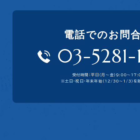
ます。) 当社サービスに興味のある方へ INDB Funding Eyeにご
興味をお持ちの方へ データ分析業務の効率化と高度化を、『INDB
Funding Eye』が強力にサポートいたします。 INDB Funding E
yeの詳細な機能や具体的な導入事例、無料モニターのお申し込みや
電話でのお問
詳しい資料請求については、お問い合わせフォームより、お気軽に
ご連絡ください。
03-5281-
受付時間：平日（月〜金）9:00〜17:
※土日・祝日・年末年始（12/30～1/3）を