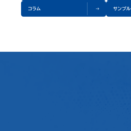
に25.63%を占めていますが2035年度にはなくなる 発行額、直
ィ
コラム
サンプル
近10年度の推移は、2018年度に7.25%（800億円）と下がるも2
増（
022年度に最多割合42.69%（6,900億円）、その後、上がったり下
（
がったりがあり2025年度には21.02%（4,670億円）となりまし
バン
た。今後の発行動向に注目です。 一方、残存額は、2027年度に24.
額
49%（2兆8,340億円）、2030年度に25.63%（2兆6,220億円）
2％減
と増えましたが、年限が短いこともあり、2035年度には個人投資家
円
向け債がなくなります。 ③ＥＳＧ債：発行額は2020年度に最多の1
柄
3.74%、残存額は2027年度に2.03%を占めるが2036年度にな
株式.
るとなくなる 発行額、直近10年度の推移は、2020年度にサステナ
6
ビリティボンドが急増し最多割合13.74%（1,700億円）、その後、
2,291
上がったり下がったりがあり2025年度には1.64%（365億円）と
（
なりました。 一方、残存額は、2027年度に2.03%（2,352億円）、
己
徐々に下がり、2035年度にグリーンボンドのみとなり、2036年度
の枠
にはＥＳＧ債がなくなります。これは、金利メリットが得られない中
で
で、高額な年次管理コスト（期中に支払がある各種手数料）を株主へ
式...
説明できない経済的合理性の欠如の可能性があります。 当社では、
6
国内公募ＳＢ情報は1978年以降発行分をデータベース化し、個別デ
表
ィールも時系列データも簡単にご利用いただけるよう提供しており
の
ます。 (今回紹介したデータの一部は下記よりダウンロードいただけ