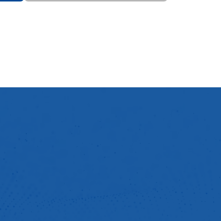
車の状況です。 同社の処分は、2020年度から導入した
株式ユニット制度に基づいた実施であり、株価変動のメ
スクを株主の皆様と共有し、株価上昇及び持続的な企業価
貢献意欲を従来以上に高めることを目的としています。
の消却は、事業計画を実現するために必要な財務基盤を
つ、株主還元及び資本効率向上などの資本政策遂行の一
施した自己株式の取得後、直ぐに実施しています。 当社
株式アクション・データを金庫株解禁以降データベース化
ィールも時系列データも簡単にご利用いただけるよう提
ます。 (今回紹介したデータの一部は下記よりダウンロー
る方へ INDB Fundin
にご興味をお持ちの方へ データ分析業務の効率化と高度化
 Funding Eye』が強力にサポートいたします。 eolに
持ちの方へ データ分析業務の効率化と高度化を、『eo
ます。 INDB Funding Eyeまたはeol
能や具体的な導入事例、無料モニターのお申し込みや詳
求については、お問い合わせフォームより、お気軽にご
い。