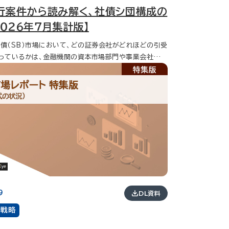
行案件から読み解く、社債シ団構成の
２０２６年７月集計版】
債（SB）市場において、どの証券会社がどれほどの引受
っているかは、金融機関の資本市場部門や事業会社の財
達担当者にとって常に関心の高いテーマです。 本レポー
社データベース（ファイナンスDB）に収録された最新の発
場レポート 特集版
とに、代表社債管理会社またはFiscal Agentを務めた
式の状況）
みずほ銀行、三菱ＵＦＪ銀行、三井住友銀行のディールにお
ェアを可視化・分析しました。データから見えてくる「系列
と「独立系のプレゼンス」について解説します。 また、当
ファイナンスデータベースサービス INDB Funding E
得した2025年度条件決定した国内公募ＳＢ及び財投機関
債管理会社またはFiscal Agentのリーグ・テーブルも
りますので、あわせてご利用ください。
9
DL資料
場戦略