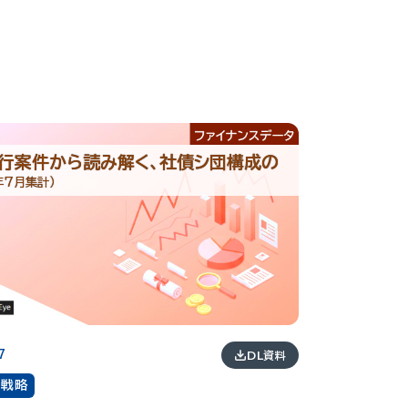
行案件から読み解く、社債シ団構成の
年7月集計）
7
DL資料
場戦略