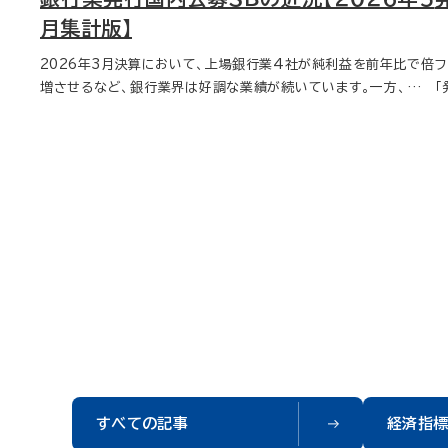
と上がり2025年度に最多割合52.34%（4,832億円）、となりまし
状況..
兆3,720億円。 案件数は、11件増の45件。募集方法別の件数内訳
2
月集計版】
た。今後の発行動向に注目です。 一方、残存額は、2027年度に39.
（
は、売出26件、公募・売出19件。 募集総額は、1億円以上100億円
2026年3月決算において、上場銀行業4社が純利益を前年比で倍
フ
32%（6,990億円）でしたが、その後減少を続け2036年度には個
発
未満が24件となり最多。 業種ランキングでは、製造業が7,675億
増させるなど、銀行業界は好調な業績が続いています。一方、資金
「
人投資家向け債がなくなります。 ＥＳＧ債：グリーンボンドのみ、発行
B
円で1位。 発行体ランキングでは、任天堂が2,272億円で1位。ま
調達の面では、これら4社のうち国内公募SBを活用した企業は1社
行
は2018年度および2023年度、残存額は2027年度以降一定額 発
ッ
た、上位10社中6社がグローバル案件。 CB 発行額は、前年同期比
にとどまりました。本稿では、銀行業発行国内公募SBの発行額・残
金
行額、直近10年度の推移は、2018年度および2023年度に100億
況...新
32.6倍の1兆100億円。案件数は、6件増の8件。 発行体ランキング
存額を①劣後債、②個人投資家向け債、③ESG債の観点から分析し
移
円のみとなりました。 一方、残存額は、2027年度から2035年度ま
は
では、日本製鉄が6,000億円で1位。 自己株式 取得枠設定金額は、
ます。 また、当社が提供するファイナンスデータベースサービス IND
家
で500億円、2036年度にはＥＳＧ債がなくなります。これは、ＥＳＧ
減）の6
前年同期比31.8％増の16兆4,445億円。枠設定企業数は、100社
B Funding Eyeから取得した直近3年度分のデータも掲載してお
握
債が調達した資金の使い道が環境・社会・サステナビリティ関連のプ
5件
減の676社。 取得実施金額は、前年同期比46.7％増の13兆4,63
りますので、あわせてご利用ください。 ①劣後債：発行額は常に5
ッセ
ロジェクトに限られ、資金繰りの柔軟性を下げることに起因している
式
8億円。取得実施企業数は、105社減の814社。 取得枠設定金額、
0%以上を占め2025年度に86.23%、残存額は2036年度には10
期
可能性があります。 当社では、国内公募ＳＢ情報は1978年以降発
兆
取得実施金額、いずれも金庫株解禁（2001年10月1日商法改正）以
0.00%に 発行額、直近10年度の推移は、2015年度に92.55%（1
の2兆5
行分をデータベース化し、個別ディールも時系列データも簡単にご利
総
降、過去最高。 取得枠設定の業種ランキングでも、製造業が10兆4,
兆1,800億円）、2021年度に58.82%（3,000億円）とコロナ禍の
ィ22％。 新発
用いただけるよう提供しております。 (今回紹介したデータの一部は
減（
624億円で1位。 取得実施の業種ランキングでも、製造業が7兆6,
影響もあり下がるも、常に50%以上を占め2025年度には86.2
5％。 資金調達状況..
下記よりダウンロードいただけます。) INDB Funding Eyeにご
ン
264億円で1位。 取得枠設定の発行体ランキングでは、トヨタ自動
3%（1兆9,160億円）と回復しています。これは、自己資本規制対応
5
興味をお持ちの方へ INDB Funding Eyeの詳細な機能や具体的
位。 自己株式取得実施総額発行
車が4兆3,413億円で1位。 取得実施の発行体ランキングでも、ト
の需要が継続していることを示唆しています。 一方、残存額は、20
43億円。 
な導入事例、無料モニターのお申し込みや詳しい資料請求について
3,
ヨタ自動車が3兆6,569億円で1位。 処分公表企業数は、前年同期
27年度に89.73%（10兆3,844億円）ですが、2036年度には劣
位
は、お問い合わせフォームより、お気軽にご連絡ください。 データ分
株
比48社増の940社となり、金庫株解禁（2001年10月1日商法改
後債のみとなっています。 ②個人投資家向け債：発行額は常に5
資金調
析業務の効率化と高度化を、『INDB Funding Eye』が強力にサポ
社増
正）以降、過去最高社数。 消却公表企業数は、前年同期比25社減の
すべての記事
経済指
0%以下で、2022年度には最多の42.69%、残存額は2030年度
同期
ートいたします。
比
309社。