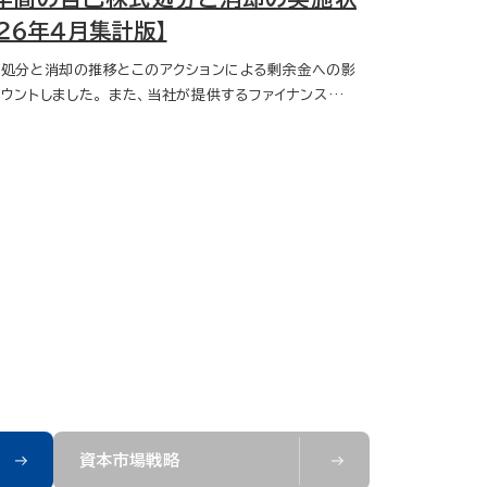
得実施状況 【PBR１倍割れ企業は、サービス業が33
０２６年４月集計版】
が31社】 2024年度 PBR１倍割れ企業における2025
処分と消却の推移とこのアクションによる剰余金への影
株取得実施状況です。サービス業33社のうち4社66億
ウントしました。 また、当社が提供するファイナンスデー
社のうち10社782億円となりました。 添付の発行市
ビス INDB Funding Eyeから取得した直近5年間の
では、配当金もわかります。
も掲載しておりますので、あわせてご利用ください。 自
分と消却の2025年度総計は、2021年度比、企業数が
、株数が1.56倍と増加 2025年度に処分のみを実施した企
207社と2021年度の1.44倍となり、株数も863百万株
倍となりました。また、処分と消却を同じ年度に実施した企
社、2021年度の2.80倍となり、株数は3,142百万株、
24百万株の4.34倍と増えました。 2023年度と20
剰余金を前年度と比較 2023年度に処分または消却を
業の資本剰余金と利益剰余金の昇降数をカウントしてい
日の年度での比較です。消却は、まず資本剰余金で処理
分を利益剰余金で補うことが多いものの、発行体により
。 2023年度に処分と消却の合計株数が
た企業、7201日産自動車の実態 個別企業の動向とし
資本市場戦略
3年度に処分と消却の合計株数が最多となった企業、720