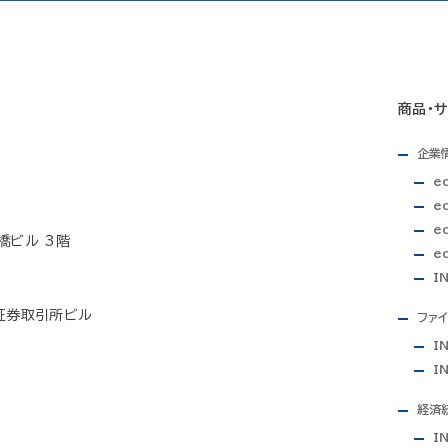
商品・
企業
e
eo
e
橋ビル 3階
e
I
証券取引所ビル
ファ
I
I
経済
I