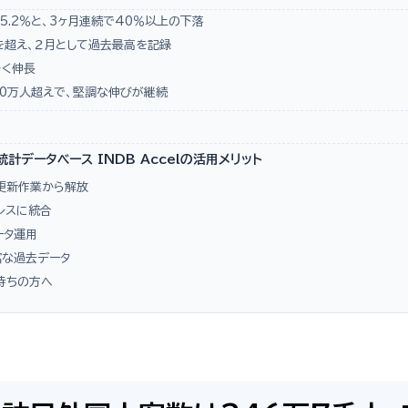
5.2％と、3ヶ月連続で40％以上の下落
を超え、２月として過去最高を記録
きく伸長
20万人超えで、堅調な伸びが継続
データベース INDB Accelの活用メリット
更新作業から解放
レスに統合
ータ運用
富な過去データ
お持ちの方へ