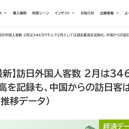
ス
導入事例
利用シーン
インサイト
お知らせ
企業情報
よ
】訪日外国人客数 2月は346万7千人で2月としては過去最高を記録も、中国からの訪日
最新】訪日外国人客数 2月は34
高を記録も、中国からの訪日客は-
間推移データ）