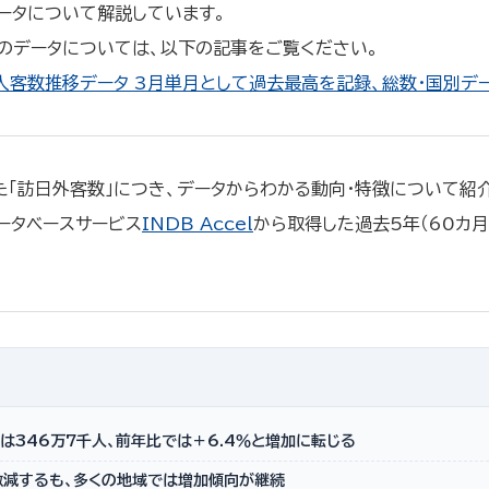
ータについて解説しています。
新のデータについては、以下の記事をご覧ください。
国人客数推移データ 3月単月として過去最高を記録、総数・国別デ
「訪日外客数」につき、データからわかる動向・特徴について紹介
ータベースサービス
INDB Accel
から取得した過去5年（60カ
は346万7千人、前年比では＋6.4％と増加に転じる
激減するも、多くの地域では増加傾向が継続