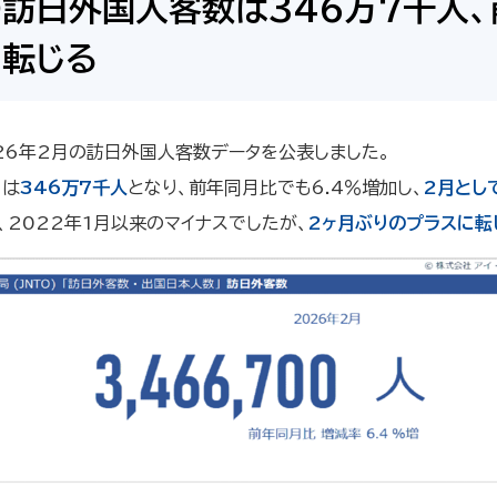
の訪日外国人客数は346万7千人
に転じる
026年2月の訪日外国人客数データを公表しました。
 は
346万7千人
となり、前年同月比でも6.4％増加し、
2月とし
と、2022年1月以来のマイナスでしたが、
2ヶ月ぶりのプラスに転