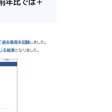
、前年比では＋
て過去最高を記録
しました。
じる結果
となりました。