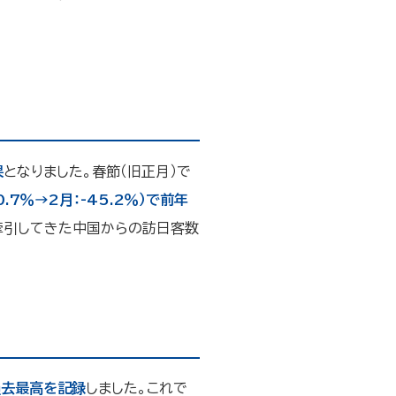
果
となりました。春節（旧正月）で
0.7％→2月：-45.2％）で前年
牽引してきた中国からの訪日客数
て過去最高を記録
しました。これで