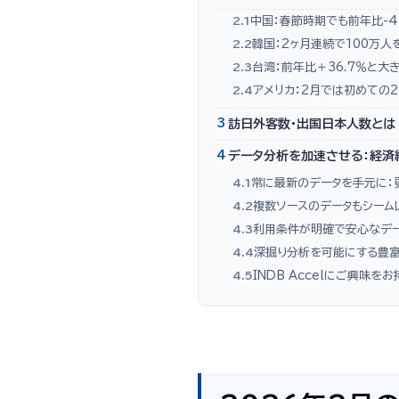
2.1
中国：春節時期でも前年比-4
2.2
韓国：2ヶ月連続で100万人
2.3
台湾：前年比＋36.7％と大
2.4
アメリカ：2月では初めての
3
訪日外客数・出国日本人数とは
4
データ分析を加速させる：経済統計
4.1
常に最新のデータを手元に：
4.2
複数ソースのデータもシーム
4.3
利用条件が明確で安心なデ
4.4
深掘り分析を可能にする豊
4.5
INDB Accelにご興味を