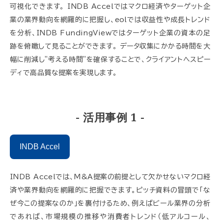
可視化できます。 INDB Accelではマクロ経済やターゲット企
業の業界動向を網羅的に把握し、eolでは収益性や成長トレンド
を分析、INDB FundingViewではターゲット企業の資本の足
跡を俯瞰して見ることができます。 データ収集にかかる時間を大
幅に削減し"考える時間"を確保することで、クライアントへスピー
ディで高品質な提案を実現します。
- 活用事例 1 -
INDB Accel
INDB Accelでは、M&A提案の前提として欠かせないマクロ経
済や業界動向を網羅的に把握できます。ピッチ資料の冒頭で「な
ぜ今この提案なのか」を裏付けるため、例えばビール業界の分析
であれば、市場規模の推移や消費者トレンド（低アルコール、