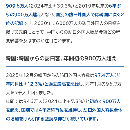
909.6万人
（2024年比＋30.3％）と2019年以来の
6年ぶ
りの900万人越え
となり、
国別の訪日外国人では韓国に次ぐ2
位の記録
です。2030年に6000万人の訪日外国人の目標を
掲げる政府にとって、中国からの訪日外国人数が今後どの程
度影響を及ぼすのか注目されます。
韓国：韓国からの訪日客、年間初の900万人超え
2025年12月の韓国からの訪日外国人客数は
97.4万人（前
年同月比＋12.3％）と過去最高を記録
し、同年1月の96.7万
人を7千人上回りました。
年間では946万人（2024年比＋7.3％）と
初めて900万人
を超え、国別では4年連続首位を維持し、訪日外国人客数全体
の増加をけん引する堅調な伸びが続いています。