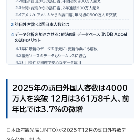
2.2
韓国：韓国からの訪日客、年間初の900万人超え
2.3
台湾：台湾からの訪日客、2年連続600万人超え
2.4
アメリカ：アメリカからの訪日客、年間初の300万人を突破
3
訪日外客数・出国日本人数とは
4
データ分析を加速させる：経済統計データベース INDB Accel
の活用メリット
4.1
常に最新のデータを手元に：更新作業から解放
4.2
複数ソースのデータもシームレスに統合
4.3
利用条件が明確で安心なデータ運用
4.4
深掘り分析を可能にする豊富な過去データ
4.5
INDB Accelにご興味をお持ちの方へ
2025年の訪日外国人客数は4000
万人を突破 12月は361万8千人、前
年比では3.7％の微増
日本政府観光局（JNTO）が2025年12月の訪日外客数デー
タを公表しました。